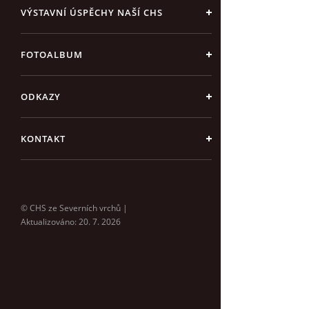
VÝSTAVNÍ ÚSPĚCHY NAŠÍ CHS
FOTOALBUM
ODKAZY
KONTAKT
© CHS ze Severních vrchů |
Aktualizováno: 20. 7. 2026