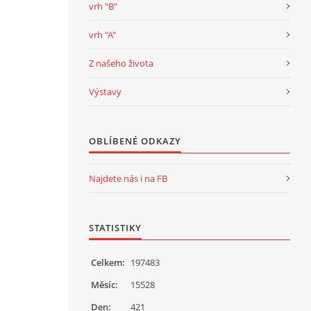
vrh "B"
vrh "A"
Z našeho života
Výstavy
OBLÍBENÉ ODKAZY
Najdete nás i na FB
STATISTIKY
Celkem:
197483
Měsíc:
15528
Den:
421