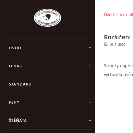
Úvod
Aktual
Rozšíření
16. 7. 2020
ÚVOD
Stránky doplně
O NÁS
výchovou psů 
STANDARD
FENY
ŠTĚŇATA