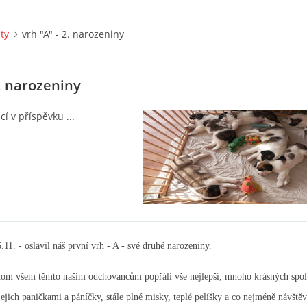
ity
vrh "A" - 2. narozeniny
2. narozeniny
cí v příspěvku ...
.11. - oslavil náš první vrh - A - své druhé narozeniny.
hom všem těmto našim odchovancům popřáli vše nejlepší, mnoho krásných spo
 jejich paničkami a páníčky, stále plné misky, teplé pelíšky a co nejméně návštěv