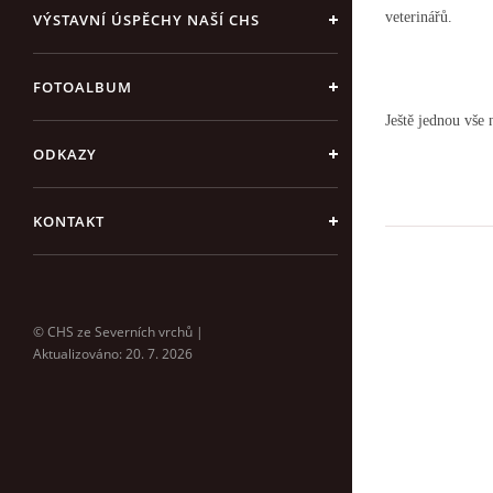
veterinářů.
VÝSTAVNÍ ÚSPĚCHY NAŠÍ CHS
FOTOALBUM
Ještě jednou vše
ODKAZY
KONTAKT
© CHS ze Severních vrchů |
Aktualizováno: 20. 7. 2026