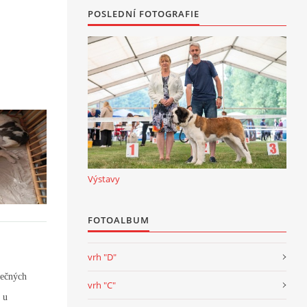
POSLEDNÍ FOTOGRAFIE
Výstavy
FOTOALBUM
vrh "D"
lečných
vrh "C"
 u