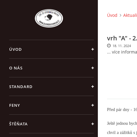
Úvod
Aktual
vrh "A" - 
18. 11. 2024
ÚVOD
... více informa
O NÁS
STANDARD
FENY
Před pár dny - 16
Ještě jednou byc
ŠTĚŇATA
chvil a zážitků s