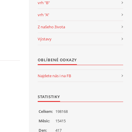
vrh "B"
vrh "A"
Z našeho života
Výstavy
OBLÍBENÉ ODKAZY
Najdete nás i na FB
STATISTIKY
Celkem:
198168
Měsíc:
15415
Den:
417