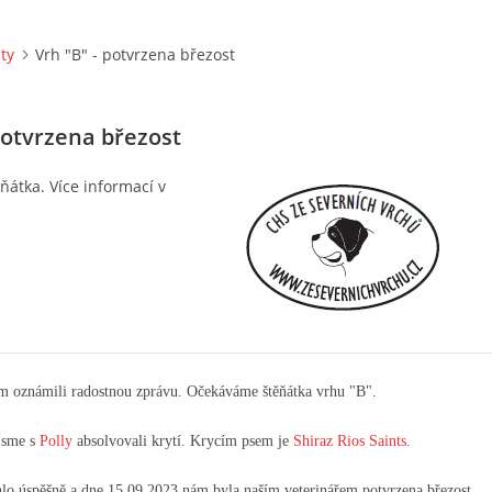
ity
Vrh "B" - potvrzena březost
potvrzena březost
átka. Více informací v
 oznámili radostnou zprávu. Očekáváme štěňátka vrhu "B".
jsme s
Polly
absolvovali krytí. Krycím psem je
Shiraz Rios Saints
.
hlo úspěšně a dne 15.09.2023 nám byla naším veterinářem potvrzena březost.