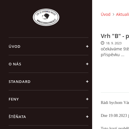
Úvod
Aktual
Vrh "B" - 
18. 9. 2023
ÚVOD
očekáváme štěň
příspěvku ...
O NÁS
STANDARD
FENY
Rádi bychom Vám
Dne 19.08.2023 
ŠTĚŇATA
Toto krytí probě