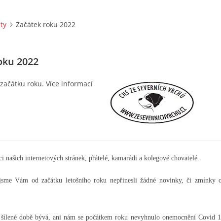
ity
Začátek roku 2022
oku 2022
 začátku roku. Více informací
i našich internetových stránek, přátelé, kamarádi a kolegové chovatelé.
 jsme Vám od začátku letošního roku nepřinesli žádné novinky, či zmínky o
to šílené době bývá, ani nám se počátkem roku nevyhnulo onemocnění Covid 1