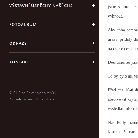
VÝSTAVNÍ ÚSPĚCHY NAŠÍ CHS
jsme si tuto ne
vyhnout.
FOTOALBUM
Aby toho samozř
úrazu, přidaly da
ODKAZY
na dobré cestě a
KONTAKT
Doufáme, že jsme 
To by bylo asi 
Před cca 10-ti d
© CHS ze Severních vrchů |
Aktualizováno: 20. 7. 2026
absolvovat krytí
výsledku informo
Naši Polly máme 
k tomu, že nám z