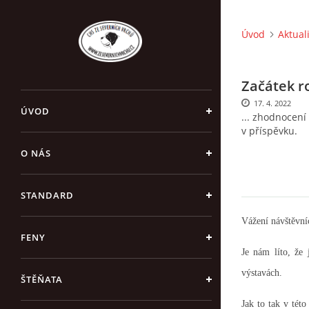
Úvod
Aktual
Začátek r
17. 4. 2022
ÚVOD
... zhodnocení
v příspěvku.
O NÁS
STANDARD
Vážení návštěvníc
FENY
Je nám líto, že
výstavách.
ŠTĚŇATA
Jak to tak v té