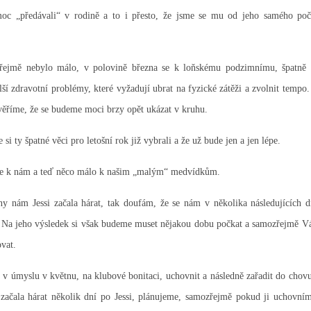
moc „předávali“ v rodině a to i přesto, že jsme se mu od jeho samého počá
ejmě nebylo málo, v polovině března se k loňskému podzimnímu, špatně
lší zdravotní problémy, které vyžadují ubrat na fyzické zátěži a zvolnit tempo.
 věříme, že se budeme moci brzy opět ukázat v kruhu.
si ty špatné věci pro letošní rok již vybrali a že už bude jen a jen lépe.
vše k nám a teď něco málo k našim „malým“ medvídkům.
ny nám Jessi začala hárat, tak doufám, že se nám v několika následujících 
. Na jeho výsledek si však budeme muset nějakou dobu počkat a samozřejmě 
vat.
v úmyslu v květnu, na klubové bonitaci, uchovnit a následně zařadit do cho
ačala hárat několik dní po Jessi, plánujeme, samozřejmě pokud ji uchovním