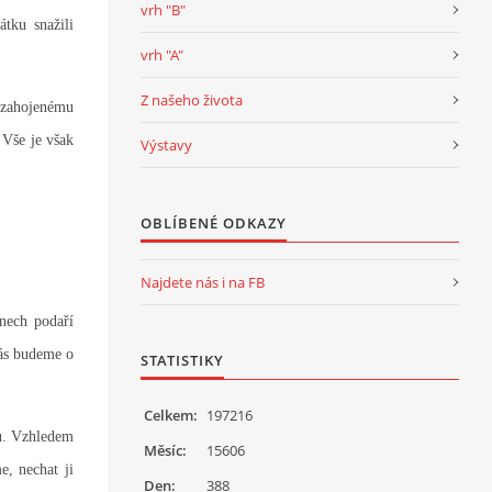
vrh "B"
tku snažili
vrh "A"
Z našeho života
 zahojenému
 Vše je však
Výstavy
OBLÍBENÉ ODKAZY
Najdete nás i na FB
dnech podaří
Vás budeme o
STATISTIKY
Celkem:
197216
vu. Vzhledem
Měsíc:
15606
e, nechat ji
Den:
388