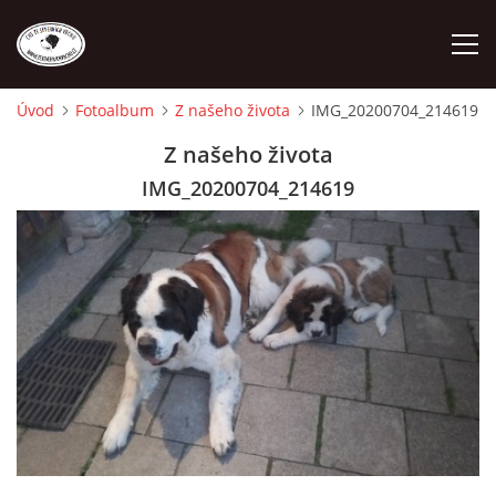
Úvod
Fotoalbum
Z našeho života
IMG_20200704_214619
ÚVOD
Z našeho života
IMG_20200704_214619
O NÁS
STANDARD
FENY
ŠTĚŇATA
VÝSTAVNÍ ÚSPĚCHY NAŠÍ CHS