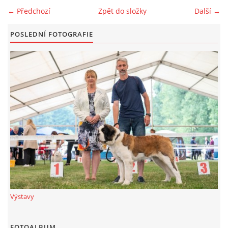
← Předchozí
Zpět do složky
Další →
FOTOALBUM
POSLEDNÍ FOTOGRAFIE
ODKAZY
KONTAKT
© CHS ze Severních vrchů |
Aktualizováno: 20. 7. 2026
Výstavy
FOTOALBUM