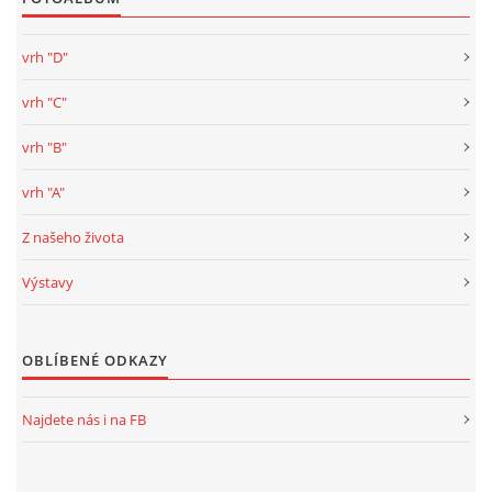
vrh "D"
vrh "C"
vrh "B"
vrh "A"
Z našeho života
Výstavy
OBLÍBENÉ ODKAZY
Najdete nás i na FB