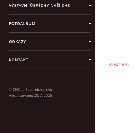
VÝSTAVNÍ ÚSPĚCHY NAŠÍ CHS
FOTOALBUM
ODKAZY
KONTAKT
← Předchozí
© CHS ze Severních vrchů |
Aktualizováno: 20. 7. 2026