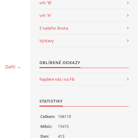
vrh "B"
vrh "A"
Z našeho života
Výstavy
OBLÍBENÉ ODKAZY
Další →
Najdete nás i na FB
STATISTIKY
Celkem:
198119
Měsíc:
15415
Den:
413