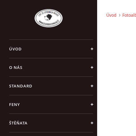
Úvod
Fotoa
ÚVOD
O NÁS
STANDARD
FENY
ŠTĚŇATA